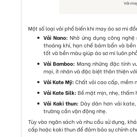
Vải may
Một số loại vải phổ biến khi may áo sơ mi đ
Vải Nano:
Nhờ ứng dụng công nghệ n
thoáng khí, hạn chế bám bẩn và bền m
tốt và bền màu giúp áo sơ mi luôn phẳ
Vải Bamboo:
Mang những đặc tính vư
mại, ít nhăn và đặc biệt thân thiện vớ
Vải Kate Mỹ:
Chất vải cao cấp, mềm mịn
Vải Kate Silk:
Bề mặt mịn, nhẹ, thấm h
Vải Kaki thun:
Dày dăn hơn vải kate, 
trường cần vận động nhẹ.
Tùy vào ngân sách và nhu cầu sử dụng, khá
cấp hoặc kaki thun để đảm bảo sự chỉnh ch