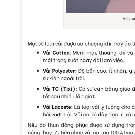
Vải ma
Một số loại vải được ưa chuộng khi may áo 
Vải Cotton
: Mềm mại, thoáng khí và 
mái trong suốt ngày dài làm việc.
Vải Polyester:
Độ bền cao, ít nhăn, gi
sự kiện ngoài trời.
Vải TC (Tixi):
Có sự cân bằng giữa độ
tốt sau nhiều lần giặt.
Vải Lacoste:
Là loại vải lý tưởng cho
hôi vượt trội. Vải có độ dày dặn, ít xù
Nếu áo thun đồng phục được sử dụng trong
nóng, hãy ưu tiên chọn vải cotton 100% hoặ