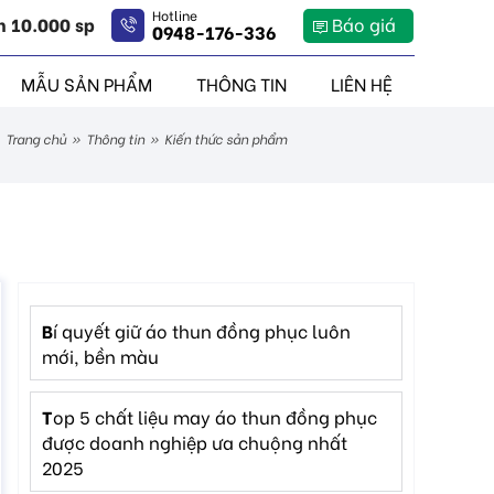
Hotline
n 10.000 sp
Báo giá
0948-176-336
MẪU SẢN PHẨM
THÔNG TIN
LIÊN HỆ
trang chủ
»
thông tin
»
kiến thức sản phẩm
bí quyết giữ áo thun đồng phục luôn
mới, bền màu
top 5 chất liệu may áo thun đồng phục
được doanh nghiệp ưa chuộng nhất
2025