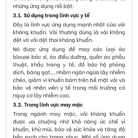
những ứng dụng nổi bật:
3.1. Sử dụng trong lĩnh vực y tế
Đây là lĩnh vực ứng dụng mạnh nhất của vải
kháng khuẩn. Vải thường dùng là vải không
dệt và vải dệt thoi kháng khuẩn.
Nó được ứng dụng để may các loại áo
blouse bác sĩ, áo điều dưỡng, quần áo phẫu
thuật, khẩu trang y tế, đồ bảo hộ phòng
dịch, băng gạt,...nhằm ngăn ngừa lây nhiễm
chéo, giảm vi khuẩn bám trên bề mặt vải và
bảo vệ nhân viên y tế trong môi trường có
nguy cơ lây nhiễm cao.
3.2. Trong lĩnh vực may mặc
Trong ngành may mặc, vải kháng khuẩn
được ưa chuộng nhờ khả năng ức chế vi
khuẩn, khử mùi, bảo vệ sức khỏe và tăng độ
bền sạch cho trang phục. Một số ứng dụng