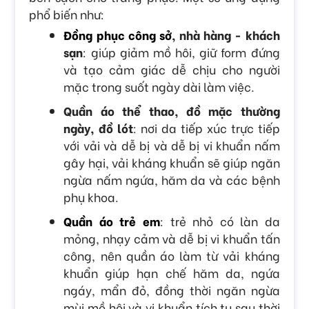
phổ biến như:
Đồng phục công sở
, nhà hàng - khách
sạn
: giúp giảm mồ hôi, giữ form đứng
và tạo cảm giác dễ chịu cho người
mặc trong suốt ngày dài làm việc.
Quần áo thể thao, đồ mặc thường
ngày, đồ lót
: nơi da tiếp xúc trực tiếp
với vải và dễ bị và dễ bị vi khuẩn nấm
gây hại, vải kháng khuẩn sẽ giúp ngăn
ngừa nấm ngứa, hăm da và các bệnh
phụ khoa.
Quần áo trẻ em
: trẻ nhỏ có làn da
mỏng, nhạy cảm và dễ bị vi khuẩn tấn
công, nên quần áo làm từ vải kháng
khuẩn giúp hạn chế hăm da, ngứa
ngáy, mẩn đỏ, đồng thời ngăn ngừa
mùi mồ hôi và vi khuẩn tích tụ sau thời