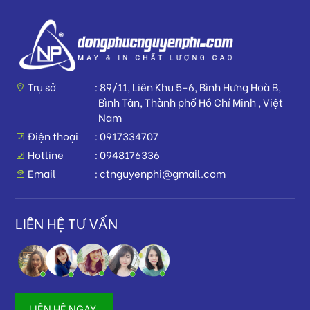
Trụ sở
89/11, Liên Khu 5-6, Bình Hưng Hoà B,
Bình Tân, Thành phố Hồ Chí Minh , Việt
Nam
Điện thoại
0917334707
Hotline
0948176336
Email
ctnguyenphi@gmail.com
LIÊN HỆ TƯ VẤN
LIÊN HỆ NGAY