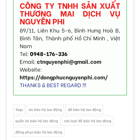
CÔNG TY TNHH SẢN XUẤT
THƯƠNG MAI DỊCH VỤ
NGUYÊN PHI
89/11, Liên Khu 5-6, Bình Hưng Hoà B,
Bình Tân, Thành phố Hồ Chí Minh , Việt
Nam
Tel:
0948-176-336
Email:
ctnguyenphi@gmail.com
Website:
https://dongphucnguyenphi.com/
THANKS & BEST REGARD !!!
Tags
áo bảo hộ lao động
đồ bảo hộ lao động
quần áo bảo hộ lao động
các loại đồ bảo hộ lao động
đồng phục bảo hộ lao động