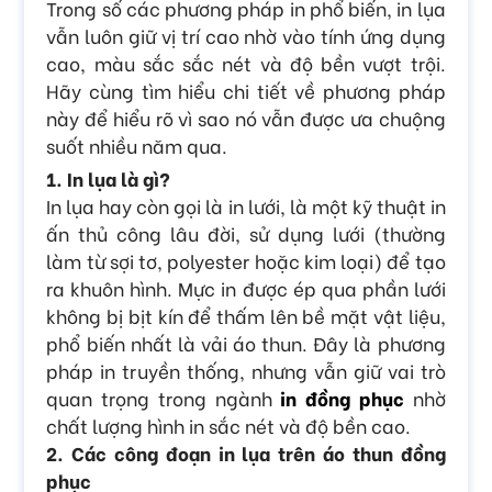
Trong số các phương pháp in phổ biến, in lụa
vẫn luôn giữ vị trí cao nhờ vào tính ứng dụng
cao, màu sắc sắc nét và độ bền vượt trội.
Hãy cùng tìm hiểu chi tiết về phương pháp
này để hiểu rõ vì sao nó vẫn được ưa chuộng
suốt nhiều năm qua.
1. In lụa là gì?
In lụa hay còn gọi là in lưới, là một kỹ thuật in
ấn thủ công lâu đời, sử dụng lưới (thường
làm từ sợi tơ, polyester hoặc kim loại) để tạo
ra khuôn hình. Mực in được ép qua phần lưới
không bị bịt kín để thấm lên bề mặt vật liệu,
phổ biến nhất là vải áo thun. Đây là phương
pháp in truyền thống, nhưng vẫn giữ vai trò
quan trọng trong ngành
in đồng phục
nhờ
chất lượng hình in sắc nét và độ bền cao.
2. Các công đoạn in lụa trên áo thun đồng
phục