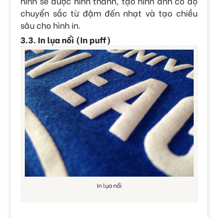
hình sẽ được hình thành, tạo hình ảnh có độ
chuyển sắc từ đậm đến nhạt và tạo chiều
sâu cho hình in.
3.3. In lụa nổi (In puff)
In lụa nổi