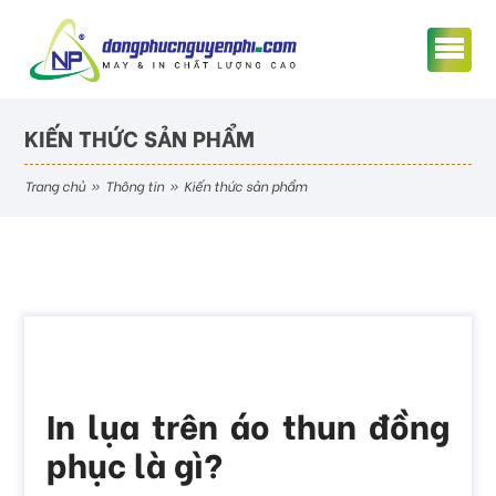
KIẾN THỨC SẢN PHẨM
trang chủ
»
thông tin
»
kiến thức sản phẩm
In lụa trên áo thun đồng
phục là gì?