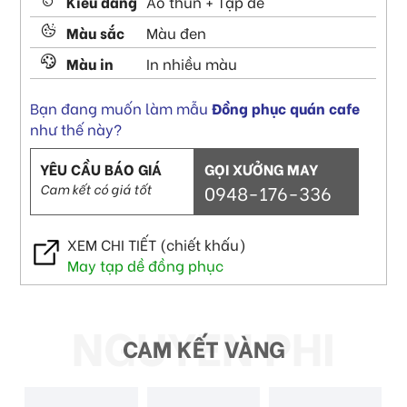
Kiểu dáng
Áo thun + Tạp dề
Màu sắc
Màu đen
Màu in
In nhiều màu
Bạn đang muốn làm mẫu
Đồng phục quán cafe
như thế này?
YÊU CẦU BÁO GIÁ
GỌI XƯỞNG MAY
Cam kết có giá tốt
0948-176-336
XEM CHI TIẾT (chiết khấu)
May tạp dề đồng phục
CAM KẾT VÀNG