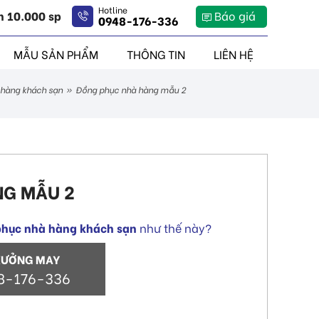
Hotline
n 10.000 sp
Báo giá
0948-176-336
MẪU SẢN PHẨM
THÔNG TIN
LIÊN HỆ
 hàng khách sạn
»
đồng phục nhà hàng mẫu 2
NG MẪU 2
phục nhà hàng khách sạn
như thế này?
XƯỞNG MAY
8-176-336