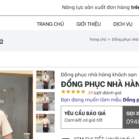
Năng lực sản xuất đơn hàng
trê
TRANG CHỦ
GIỚI THIỆU
DỊCH VỤ
2
trang chủ
»
đồng phục nhà
Đồng phục nhà hàng khách sạn
ĐỒNG PHỤC NHÀ HÀ
39
lượt đánh giá
Bạn đang muốn làm mẫu
Đồng 
YÊU CẦU BÁO GIÁ
GỌI 
Cam kết có giá tốt
094
XEM CHI TIẾT (chiết khấu)