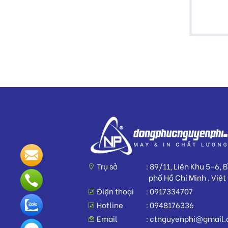
Trụ sở
89/11, Liên Khu 5-6, 
phố Hồ Chí Minh , Việ
Điện thoại
0917334707
Hotline
0948176336
Email
ctnguyenphi@gmail