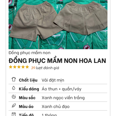
Đồng phục mầm non
ĐỒNG PHỤC MẦM NON HOA LAN
39
lượt đánh giá
Chất liệu
Vải đặt mịn
Kiểu dáng
Áo thun + quần/váy
Màu sắc
Xanh ngọc viền trắng
Màu áo
Xanh chủ đạo
Tiến độ
1 tháng