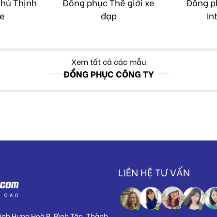
hú Thịnh
Đồng phục Thế giới xe
Đồng p
e
đạp
In
Xem tất cả các mẫu
ĐỒNG PHỤC CÔNG TY
LIÊN HỆ TƯ VẤN
Bình Hưng Hoà B, Bình Tân, Thành