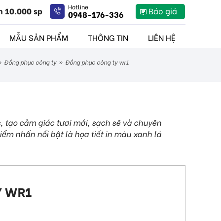
Hotline
n 10.000 sp
Báo giá
0948-176-336
MẪU SẢN PHẨM
THÔNG TIN
LIÊN HỆ
»
đồng phục công ty
»
đồng phục công ty wr1
, tạo cảm giác tươi mới, sạch sẽ và chuyên
iểm nhấn nổi bật là họa tiết in màu xanh lá
Y WR1