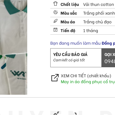
Chất liệu
Vải thun cotton
Màu sắc
Trắng phối xanh
Màu áo
Trắng chủ đạo
Tiến độ
1 tháng
Bạn đang muốn làm mẫu
Đồng p
YÊU CẦU BÁO GIÁ
GỌI 
Cam kết có giá tốt
094
XEM CHI TIẾT (chiết khấu)
May in áo đồng phục cổ trụ