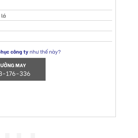
 lá
hục công ty
như thế này?
XƯỞNG MAY
8-176-336