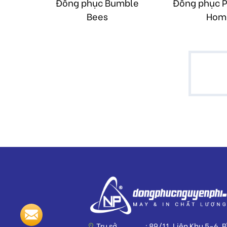
Đồng phục Bumble
Đồng phục P
Bees
Hom
Trụ sở
89/11, Liên Khu 5-6, 